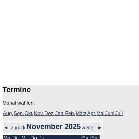
Termine
Monat wählen:
Aug.
Sep.
Okt.
Nov.
Dez.
Jan.
Feb.
März
Apr.
Mai
Juni
Juli
November 2025
◄ zurück
weiter ►
Mo.
Di.
Mi.
Do.
Fr.
Sa.
So.