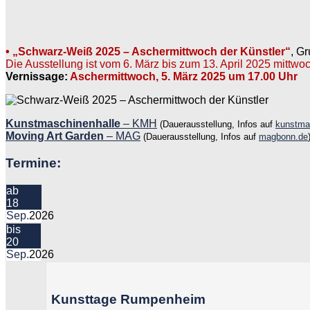
• „Schwarz-Weiß 2025 – Aschermittwoch der Künstler“
, G
Die Ausstellung ist vom 6. März bis zum 13. April 2025 mittwo
Vernissage:
Aschermittwoch, 5. März 2025 um 17.00 Uhr
Kunstmaschinenhalle
– KMH
(Dauerausstellung, Infos auf
kunstma
Moving Art Garden
– MAG
(Dauerausstellung, Infos auf
magbonn.de
Termine:
ab
18
Sep.
2026
bis
20
Sep.
2026
Kunsttage Rumpenheim