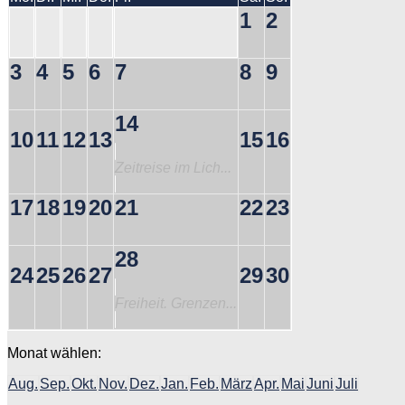
1
2
3
4
5
6
7
8
9
14
10
11
12
13
15
16
Zeitreise im Lich...
17
18
19
20
21
22
23
28
24
25
26
27
29
30
Freiheit. Grenzen...
Monat wählen:
Aug.
Sep.
Okt.
Nov.
Dez.
Jan.
Feb.
März
Apr.
Mai
Juni
Juli