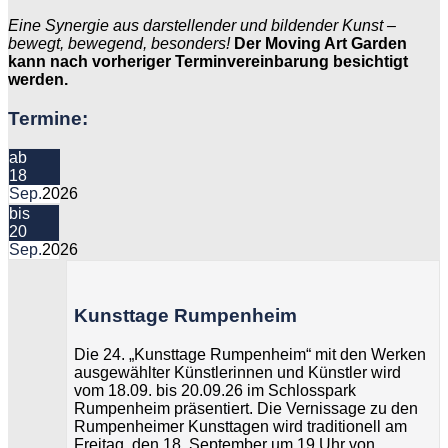
Eine Synergie aus darstellender und bildender Kunst –
bewegt, bewegend, besonders!
Der Moving Art Garden
kann nach vorheriger Terminvereinbarung besichtigt
werden.
Termine:
ab
18
Sep.
2026
bis
20
Sep.
2026
Kunsttage Rumpenheim
Die 24. „Kunsttage Rumpenheim“ mit den Werken
ausgewählter Künstlerinnen und Künstler wird
vom 18.09. bis 20.09.26 im Schlosspark
Rumpenheim präsentiert. Die Vernissage zu den
Rumpenheimer Kunsttagen wird traditionell am
Freitag, den 18. September um 19 Uhr von