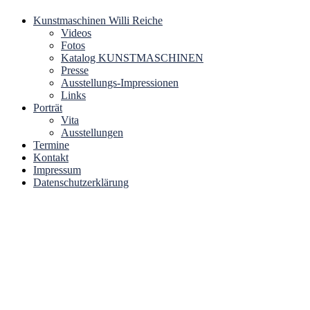
Zum
Kunstmaschinen Willi Reiche
Bei den Kunstmaschinen von Willi Reiche handelt es sich um
Inhalt
Videos
Kunstmaschinen – Art Machines
kinetische Kunstwerke, die sich durch ein hohes Maß an Ästhetik,
springen
Fotos
humorvolle Inszenierungen und skurrile Konstruktionen auszeichnen.
Katalog KUNSTMASCHINEN
Presse
Ausstellungs-Impressionen
Links
Porträt
Vita
Ausstellungen
Termine
Kontakt
Impressum
Datenschutzerklärung