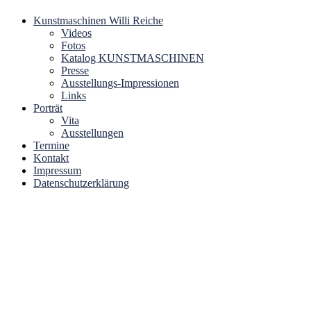
Zum
Kunstmaschinen Willi Reiche
Bei den Kunstmaschinen von Willi Reiche handelt es sich um
Inhalt
Videos
Kunstmaschinen – Art Machines
kinetische Kunstwerke, die sich durch ein hohes Maß an Ästhetik,
springen
Fotos
humorvolle Inszenierungen und skurrile Konstruktionen auszeichnen.
Katalog KUNSTMASCHINEN
Presse
Ausstellungs-Impressionen
Links
Porträt
Vita
Ausstellungen
Termine
Kontakt
Impressum
Datenschutzerklärung