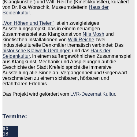
(Klangkünstler) und Willi Reiche (Kinetikkünstler), kuratiert
von Dr. Ilka Wonschik, Museumsleiterin
Haus der
Seidenkultur
.
„Von Höhen und Tiefen“
ist ein zweigleisiges
Ausstellungsprojekt, das in einem neuartigen
Zusammenspiel aus Klangkunst von
Nils Mosh
und
kinetischen Installationen von
Willi Reiche
zwei
industriekulturelle Denkmäler thematisch verbindet: Das
historische Klärwerk Uerdingen
und das
Haus der
Seidenkultur
. In einem außergewöhnlichen Zusammenspiel
aus Klangkunst, Mechanik und Anspielungen auf die
Geschichte der Stadt Krefeld spricht die immersive
Ausstellung alle Sinne an. Vergangenheit und Gegenwart
verschmelzen zu einem sichtbaren, hörbaren und
erfahrbaren Erlebnis.
Das Projekt wird gefördert vom
LVR-Dezernat Kultur
.
Beitragsnavigation
Termine:
ab
18