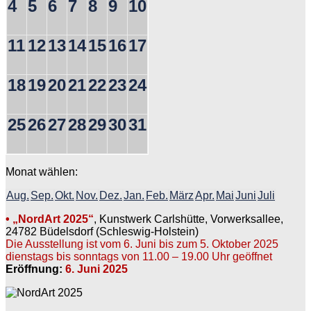
4
5
6
7
8
9
10
11
12
13
14
15
16
17
18
19
20
21
22
23
24
25
26
27
28
29
30
31
Monat wählen:
Aug.
Sep.
Okt.
Nov.
Dez.
Jan.
Feb.
März
Apr.
Mai
Juni
Juli
• „NordArt 2025“
, Kunstwerk Carlshütte, Vorwerksallee,
24782 Büdelsdorf (Schleswig-Holstein)
Die Ausstellung ist vom 6. Juni bis zum 5. Oktober 2025
dienstags bis sonntags von 11.00 – 19.00 Uhr geöffnet
Eröffnung:
6. Juni 2025