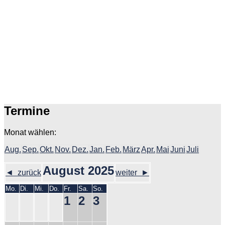
Termine
Monat wählen:
Aug.
Sep.
Okt.
Nov.
Dez.
Jan.
Feb.
März
Apr.
Mai
Juni
Juli
August 2025
◄ zurück
weiter ►
Mo.
Di.
Mi.
Do.
Fr.
Sa.
So.
1
2
3